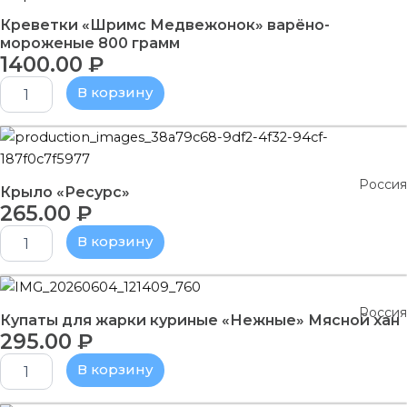
товара
Креветки «Шримс Медвежонок» варёно-
Креветки
мороженые 800 грамм
"Шримс
1400.00
₽
Медвежонок"
варёно-
В корзину
мороженые
800
Количество
грамм
товара
Крыло
Россия
"Ресурс"
Крыло «Ресурс»
265.00
₽
В корзину
Количество
товара
Россия
Купаты
Купаты для жарки куриные «Нежные» Мясной хан
295.00
₽
для
жарки
В корзину
куриные
"Нежные"