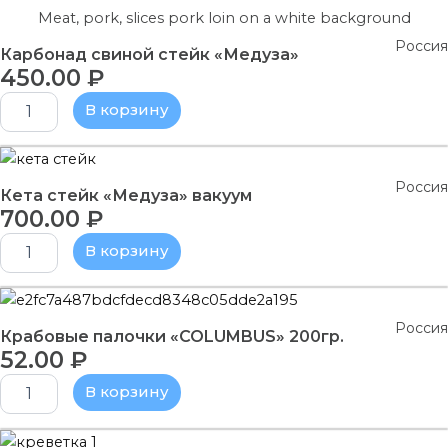
Meat, pork, slices pork loin on a white background
Карбонад
свиной
Россия
Карбонад свиной стейк «Медуза»
стейк
450.00
₽
"Медуза"
В корзину
Количество
товара
Россия
Кета
Кета стейк «Медуза» вакуум
700.00
₽
стейк
"Медуза"
В корзину
вакуум
Количество
товара
Россия
Крабовые
Крабовые палочки «COLUMBUS» 200гр.
52.00
₽
палочки
"COLUMBUS"
В корзину
200гр.
Количество