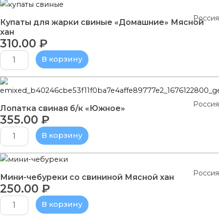
Мясной
Количество
хан
товара
Россия
Купаты
Купаты для жарки свиные «Домашние» Мясной
для
хан
310.00
₽
жарки
свиные
В корзину
"Домашние"
Мясной
хан
Количество
товара
Лопатка
Россия
Лопатка свиная б/к «Южное»
свиная
355.00
₽
б/
к
В корзину
"Южное"
Количество
товара
Россия
Мини-
Мини-чебуреки со свининой Мясной хан
250.00
₽
чебуреки
со
В корзину
свининой
Мясной