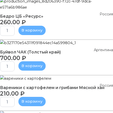
Количество
товара
Бедро
Россия
ЦБ
Бедро ЦБ «Ресурс»
"Ресурс"
260.00
₽
В корзину
Количество
товара
Аргентина
Буйвол
Буйвол ЧАК (Толстый край)
700.00
₽
ЧАК
(Толстый
В корзину
край)
Количество
товара
Россия
Вареники
Вареники с картофелем и грибами Мясной хан
210.00
₽
с
картофелем
В корзину
и
грибами
Мясной
Количество