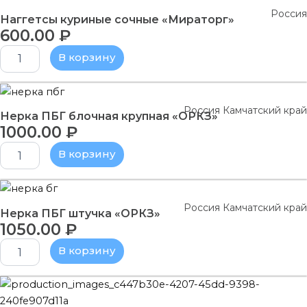
"Ситно"
товара
Россия
Наггетсы
Наггетсы куриные сочные «Мираторг»
600.00
₽
куриные
сочные
В корзину
"Мираторг"
Количество
товара
Россия Камчатский край
Нерка
Нерка ПБГ блочная крупная «ОРКЗ»
1000.00
₽
ПБГ
блочная
В корзину
крупная
"ОРКЗ"
Количество
товара
Россия Камчатский край
Нерка
Нерка ПБГ штучка «ОРКЗ»
1050.00
₽
ПБГ
штучка
В корзину
"ОРКЗ"
Количество
товара