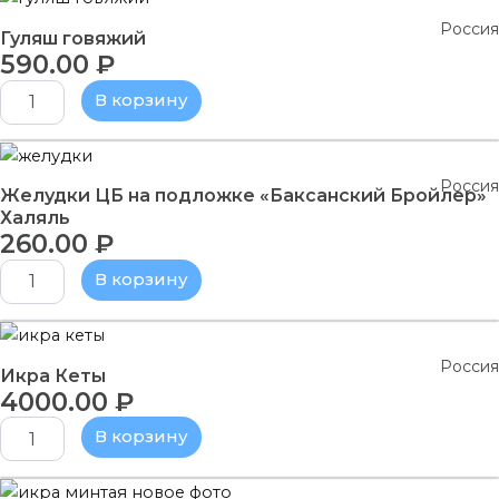
"Мираторг"
товара
Россия
Гуляш
Гуляш говяжий
590.00
₽
говяжий
В корзину
Количество
товара
Россия
Желудки
Желудки ЦБ на подложке «Баксанский Бройлер»
ЦБ
Халяль
260.00
₽
на
подложке
В корзину
"Баксанский
Бройлер"
Халяль
Количество
товара
Россия
Икра
Икра Кеты
4000.00
₽
Кеты
В корзину
Количество