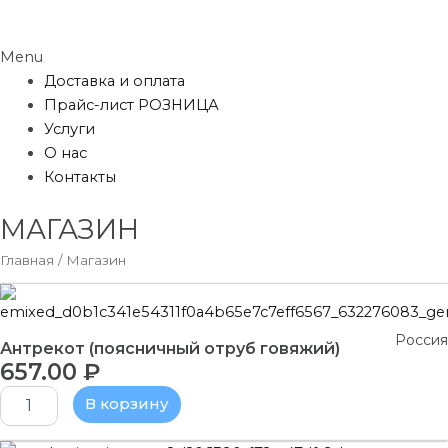
Menu
Доставка и оплата
Прайс-лист РОЗНИЦА
Услуги
О нас
Контакты
МАГАЗИН
Главная
/ Магазин
Количество
товара
Антрекот
Россия
Антрекот (поясничный отруб говяжий)
(поясничный
657.00
₽
отруб
говяжий)
В корзину