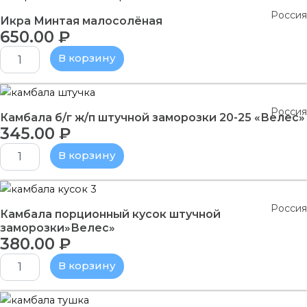
товара
Россия
Икра
Икра Минтая малосолёная
650.00
₽
Минтая
малосолёная
В корзину
Количество
товара
Россия
Камбала
Камбала б/г ж/п штучной заморозки 20-25 «Велес»
345.00
₽
б/
г
В корзину
ж/
п
штучной
Количество
заморозки
товара
Россия
20-
Камбала
Камбала порционный кусок штучной
25
порционный
заморозки»Велес»
"Велес"
380.00
₽
кусок
штучной
В корзину
заморозки"Велес"
Количество