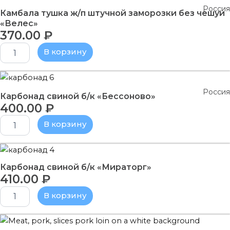
товара
Россия
Камбала
Камбала тушка ж/п штучной заморозки без чешуи
тушка
«Велес»
370.00
₽
ж/
п
В корзину
штучной
заморозки
без
Количество
чешуи
товара
Россия
"Велес"
Карбонад
Карбонад свиной б/к «Бессоново»
400.00
₽
свиной
б/
В корзину
к
"Бессоново"
Количество
товара
Карбонад свиной б/к «Мираторг»
Карбонад
410.00
₽
свиной
б/
В корзину
к
"Мираторг"
Количество
товара