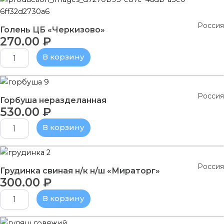
товара
Голень
Россия
ЦБ
Голень ЦБ «Черкизово»
"Черкизово"
270.00
₽
В корзину
Количество
товара
Россия
Горбуша
Горбуша неразделанная
530.00
₽
неразделанная
В корзину
Количество
товара
Россия
Грудинка
Грудинка свиная н/к н/ш «Мираторг»
300.00
₽
свиная
н/
В корзину
к
н/
ш
Количество