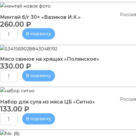
хан
Количество
товара
Россия
Минтай
Минтай б/г 30+ «Вазиков И.К.»
260.00
₽
б/
г
В корзину
30+
"Вазиков
И.К."
Количество
товара
Мясо свиное на хрящах «Полянское»
Мясо
330.00
₽
свиное
на
В корзину
хрящах
"Полянское"
Количество
товара
Россия
Набор
Набор для супа из мяса ЦБ «Ситно»
133.00
₽
для
супа
В корзину
из
мяса
ЦБ
Количество