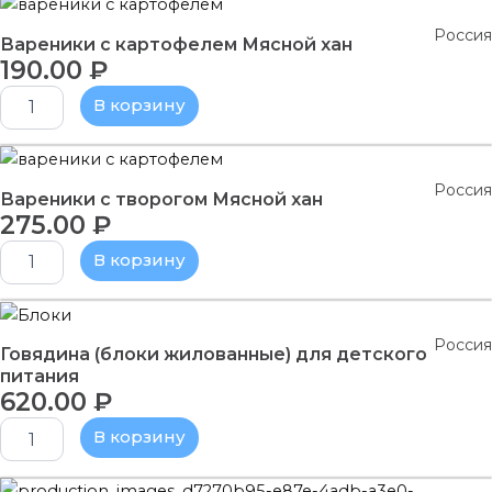
хан
товара
Россия
Вареники
Вареники с картофелем Мясной хан
190.00
₽
с
картофелем
В корзину
Мясной
хан
Количество
товара
Россия
Вареники
Вареники с творогом Мясной хан
275.00
₽
с
творогом
В корзину
Мясной
хан
Количество
товара
Россия
Говядина
Говядина (блоки жилованные) для детского
(блоки
питания
620.00
₽
жилованные)
для
В корзину
детского
питания
Количество